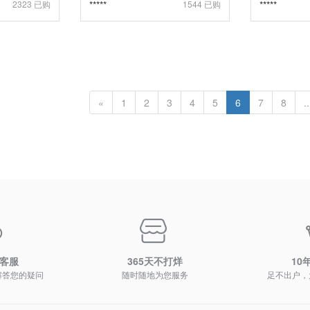
2323 已购
*****
1544 已购
*****
«
1
2
3
4
5
6
7
8
..
时客服
365天不打烊
10
解答您的疑问
随时随地为您服务
足不出户，