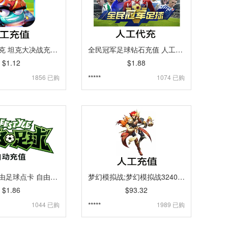
手游疯狂坦克 坦克大决战充值 点券 自动充值 [自动发货]
全民冠军足球钻石充值 人工代充 苹果端 [人工发货]
$1.12
$1.88
1856 已购
*****
1074 已购
腾讯游戏自由足球点卡 自由足球10元10Q币1000自由币点卡 海外充值 [自动发货]
梦幻模拟战;梦幻模拟战3240个圣晶石648元面值苹果ios [人工发货]
$1.86
$93.32
1044 已购
*****
1989 已购