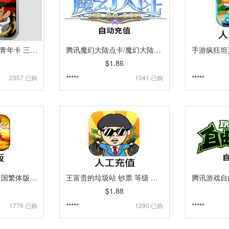
格斗学院钻石充值 青年卡 三好学生卡充值 手游充值 IOS系统 [自动发货]
腾讯魔幻大陆点卡/魔幻大陆10元10Q币100元宝卡|10Q币 海外充值 自动充值[自动发货]
$1.86
2357 已购
*****
1041 已购
*****
安卓Android帝王三国繁体版80黄金充值卡卡密 [自动发货]
王富贵的垃圾站 钞票 等级 环保值 人工充值 [人工发货]
$1.88
1776 已购
*****
1290 已购
*****