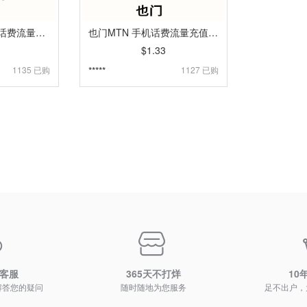
也门Sabafon 手机话费流量充值 [自动发货]
也门MTN 手机话费流量充值 [自动发货]
$1.33
1135 已购
*****
1127 已购
时客服
365天不打烊
10
解答您的疑问
随时随地为您服务
足不出户，