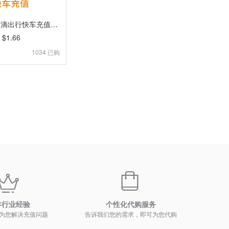
海外充值 滴滴出行快车充值卡电子卡50元 不能与券类产品同时使用 官方卡[自动发货]
$1.66
1034 已购
年行业经验
个性化代购服务
为您解决充值问题
告诉我们您的需求，即可为您代购