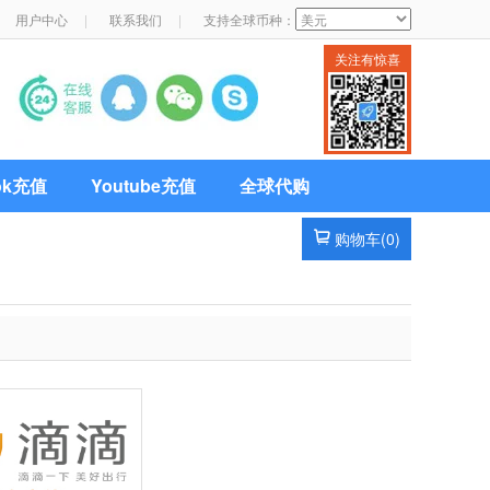
用户中心
|
联系我们
|
支持全球币种：
关注有惊喜
Tok充值
Youtube充值
全球代购
购物车(
0
)