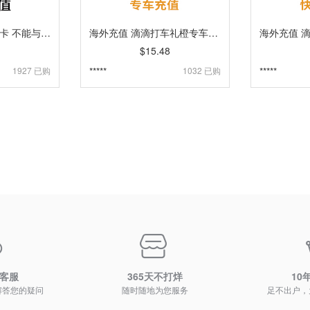
滴滴出行快车 充值卡 不能与券类同时使用[自动发货]
海外充值 滴滴打车礼橙专车充值电子卡 不能与券类产品同时使用官方卡[人工代充]
$15.48
1927 已购
*****
1032 已购
*****
时客服
365天不打烊
10
解答您的疑问
随时随地为您服务
足不出户，