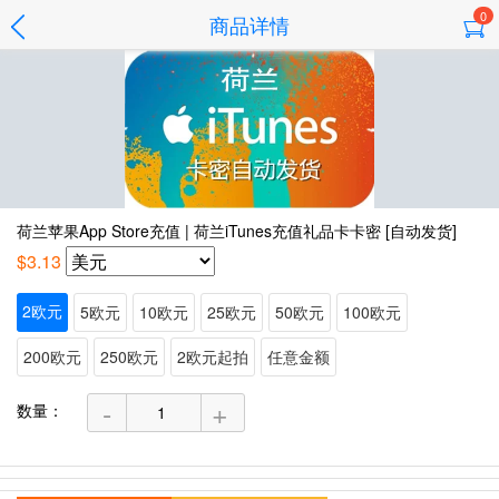
0
商品详情
荷兰苹果App Store充值 | 荷兰iTunes充值礼品卡卡密 [自动发货]
$3.13
2欧元
5欧元
10欧元
25欧元
50欧元
100欧元
200欧元
250欧元
2欧元起拍
任意金额
-
+
数量：