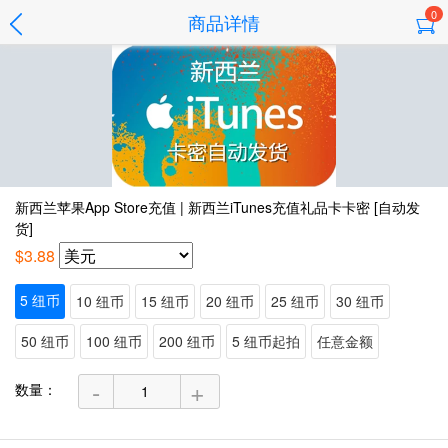
0
商品详情
新西兰苹果App Store充值 | 新西兰iTunes充值礼品卡卡密 [自动发
货]
$3.88
5 纽币
10 纽币
15 纽币
20 纽币
25 纽币
30 纽币
50 纽币
100 纽币
200 纽币
5 纽币起拍
任意金额
-
+
数量：