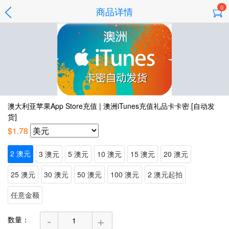
0
商品详情
澳大利亚苹果App Store充值 | 澳洲iTunes充值礼品卡卡密 [自动发
货]
$1.78
2 澳元
3 澳元
5 澳元
10 澳元
15 澳元
20 澳元
25 澳元
30 澳元
50 澳元
100 澳元
2 澳元起拍
任意金额
-
+
数量：