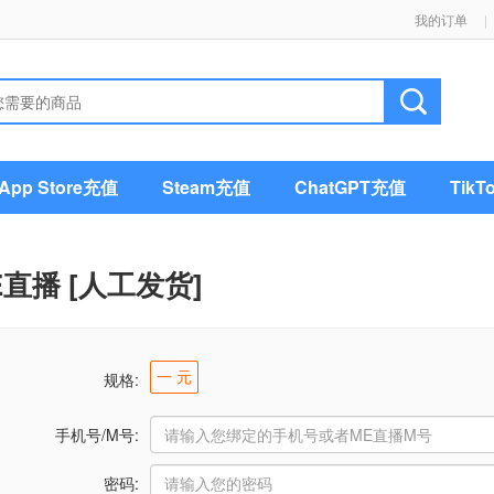
我的订单
|
pp Store充值
Steam充值
ChatGPT充值
Tik
E直播 [人工发货]
一 元
规格:
手机号/M号:
密码: