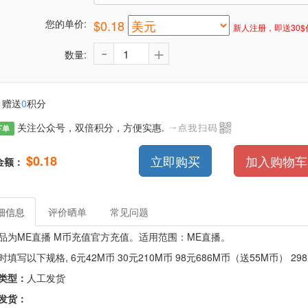
您的单价:
$0.18
新人注册，即送30$
-
+
数量:
赠送
0
积分
关注公众号，双倍积分，方便实惠.
下单
$0.18
立即购买
加入购物车
金额：
细信息
评价晒单
常见问题
品为ME直播 M币充值官方充值。适用范围：ME直播。
时填写以下规格, 6元42M币 30元210M币 98元686M币（送55M币） 29
类型：
人工发货
发货：