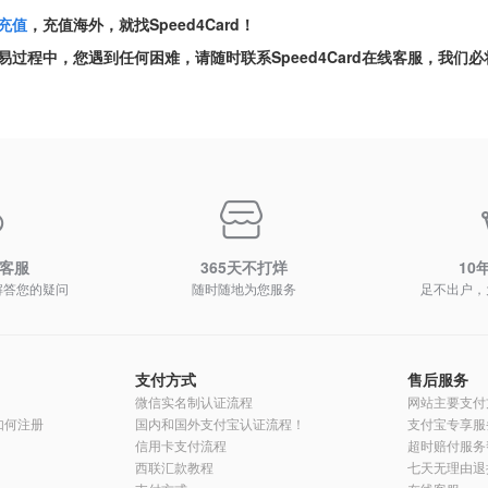
充值
，充值海外，就找Speed4Card！
易过程中，您遇到任何困难，请随时联系Speed4Card在线客服，我们
时客服
365天不打烊
10
解答您的疑问
随时随地为您服务
足不出户，
支付方式
售后服务
微信实名制认证流程
网站主要支付
员如何注册
国内和国外支付宝认证流程！
支付宝专享服
信用卡支付流程
超时赔付服务
西联汇款教程
七天无理由退