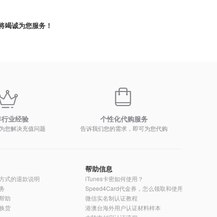
必将竭诚为您服务！
年行业经验
个性化代购服务
为您解决充值问题
告诉我们您的需求，即可为您代购
帮助信息
方式的退款说明
iTunes卡密如何使用？
务
Speed4Card代金券，怎么领取和使用？
帮助
微信实名制认证教程
换货
港澳台海外用户认证材料样本