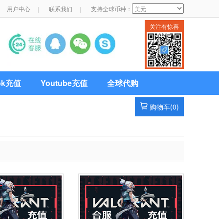
用户中心
|
联系我们
|
支持全球币种：
关注有惊喜
Tok充值
Youtube充值
全球代购
购物车(
0
)