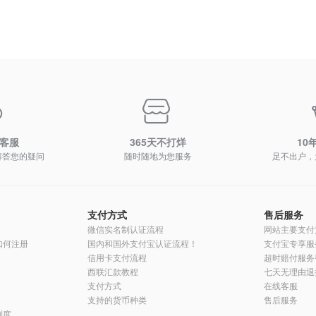
时客服
365天不打烊
10
解答您的疑问
随时随地为您服务
足不出户，
支付方式
售后服务
微信实名制认证流程
网站主要支付
员如何注册
国内和国外支付宝认证流程！
支付宝专享服
信用卡支付流程
超时赔付服务
西联汇款教程
七天无理由退
支付方式
在线客服
支持的货币种类
售后服务
制度