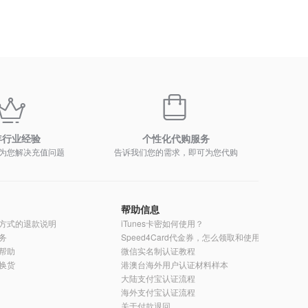
年行业经验
个性化代购服务
为您解决充值问题
告诉我们您的需求，即可为您代购
帮助信息
方式的退款说明
iTunes卡密如何使用？
务
Speed4Card代金券，怎么领取和使用？
帮助
微信实名制认证教程
换货
港澳台海外用户认证材料样本
大陆支付宝认证流程
海外支付宝认证流程
关于付款退回