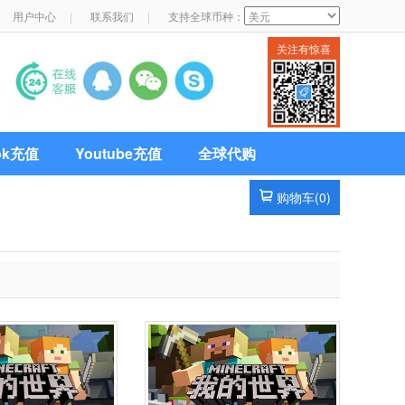
用户中心
|
联系我们
|
支持全球币种：
关注有惊喜
Tok充值
Youtube充值
全球代购
购物车(
0
)