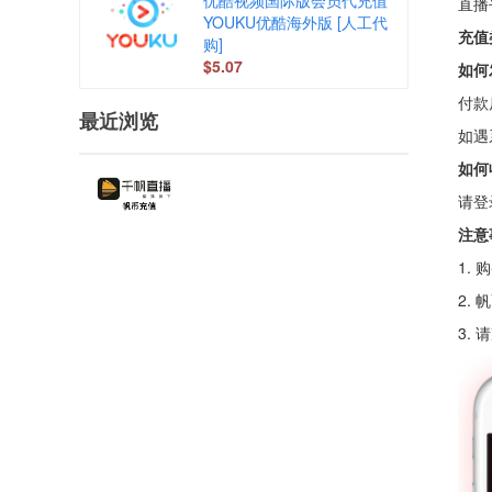
优酷视频国际版会员代充值
直播
YOUKU优酷海外版 [人工代
充值
购]
$5.07
如何
付款
最近浏览
如遇
如何
请登
注意
1.
2.
3.