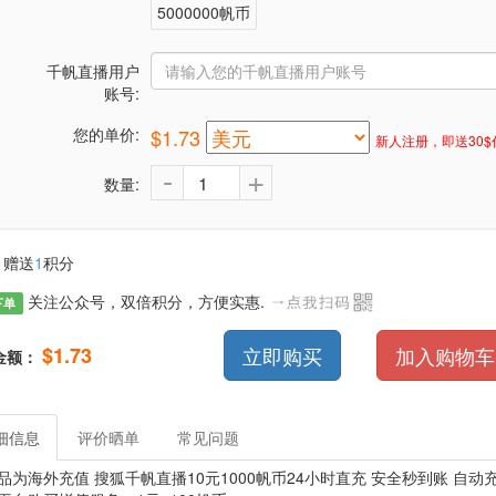
5000000帆币
千帆直播用户
账号:
您的单价:
$1.73
新人注册，即送30$
-
+
数量:
赠送
1
积分
关注公众号，双倍积分，方便实惠.
下单
$1.73
立即购买
加入购物车
金额：
细信息
评价晒单
常见问题
品为海外充值 搜狐千帆直播10元1000帆币24小时直充 安全秒到账 自