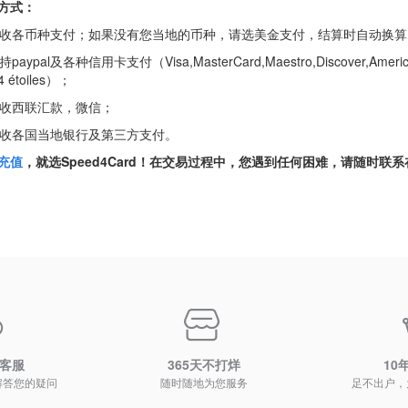
方式：
 接收各币种支付；如果没有您当地的币种，请选美金支付，结算时自动换算
持paypal及各种信用卡支付（Visa,MasterCard,Maestro,Discover,American Exp
4 étoiles）；
 接收西联汇款，微信；
 接收各国当地银行及第三方支付。
充值
，就选Speed4Card！在交易过程中，您遇到任何困难，请随时
时客服
365天不打烊
10
解答您的疑问
随时随地为您服务
足不出户，