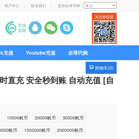
用户中心
|
联系我们
|
支持全球币种：
关注有惊喜
Tok充值
Youtube充值
全球代购
购物车(
0
)
小时直充 安全秒到账 自动充值 [自
币
10000帆币
20000帆币
30000帆币
0000帆币
1000000帆币
2000000帆币