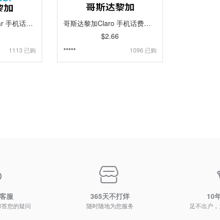
哥斯达黎加Movistar 手机话费流量充值 [自动发货]
哥斯达黎加Claro 手机话费流量充值 [自动发货]
$2.66
1113 已购
*****
1096 已购
时客服
365天不打烊
10
解答您的疑问
随时随地为您服务
足不出户，