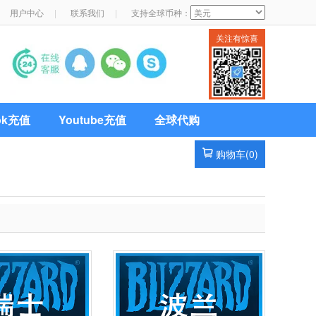
用户中心
|
联系我们
|
支持全球币种：
关注有惊喜
Tok充值
Youtube充值
全球代购
购物车(
0
)