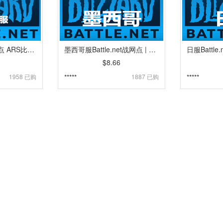
阿根廷服暴雪战网点 ARS比索暗黑4WOW使命召唤魔兽炉石传说月卡 [人工代充]
墨西哥服Battle.net战网点 | 暴雪Blizzard礼品卡卡密 | 魔兽,炉石传说,暗黑4,守望先锋,风暴英雄 [自动发货]
$8.66
1958 已购
*****
1887 已购
*****