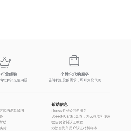
年行业经验
个性化代购服务
为您解决充值问题
告诉我们您的需求，即可为您代购
帮助信息
方式的退款说明
iTunes卡密如何使用？
务
Speed4Card代金券，怎么领取和使用？
帮助
微信实名制认证教程
换货
港澳台海外用户认证材料样本