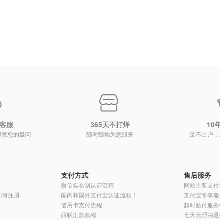
时客服
365天不打烊
10
解答您的疑问
随时随地为您服务
足不出户，
支付方式
售后服务
微信实名制认证流程
网站主要支付
员如何注册
国内和国外支付宝认证流程！
支付宝专享服
信用卡支付流程
超时赔付服务
西联汇款教程
七天无理由退