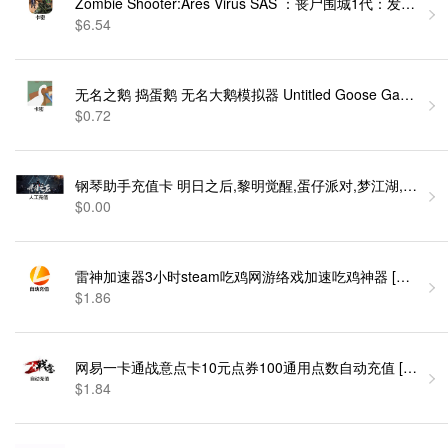
Zombie Shooter:Ares Virus SAS ：丧尸围城1代：发
$6.54
无名之鹅 捣蛋鹅 无名大鹅模拟器 Untitled Goose Game 
$0.72
钢琴助手充值卡 明日之后,黎明觉醒,蛋仔派对,梦江湖,光遇
$0.00
雷神加速器3小时steam吃鸡网游络戏加速吃鸡神器 [自
$1.86
网易一卡通战意点卡10元点券100通用点数自动充值 [自动发
$1.84