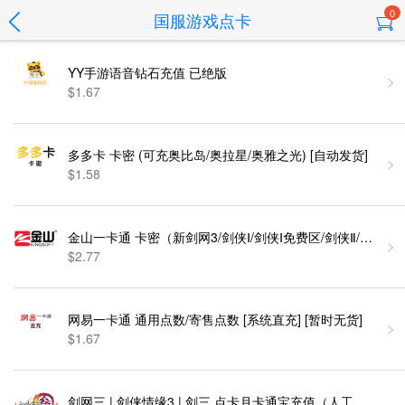
0
国服游戏点卡
YY手游语音钻石充值 已绝版
$1.67
多多卡 卡密 (可充奥比岛/奥拉星/奥雅之光) [自动发货]
$1.58
金山一卡通 卡密（新剑网3/剑侠Ⅰ/剑侠Ⅰ免费区/剑侠Ⅱ/剑侠Ⅱ免
$2.77
网易一卡通 通用点数/寄售点数 [系统直充] [暂时无货]
$1.67
剑网三 | 剑侠情缘3 | 剑三 点卡月卡通宝充值（人工代充）