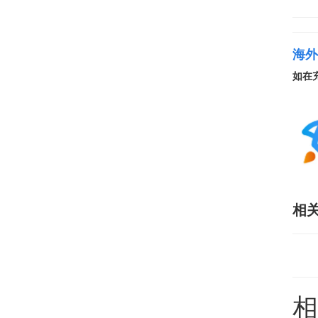
海外
如在
相
相