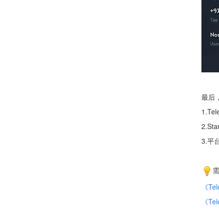
最后
1.T
2.S
3.
需
《T
《Te