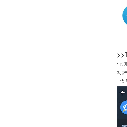
>>
1.打
2.点
*如