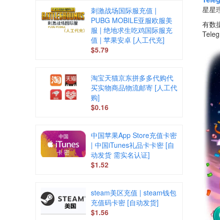
星星
刺激战场国际服充值 |
PUBG MOBILE亚服欧服美
有数
服 | 绝地求生吃鸡国际服充
Te
值 | 苹果安卓 [人工代充]
$5.79
淘宝天猫京东拼多多代购代
买实物商品物流邮寄 [人工代
购]
$0.16
中国苹果App Store充值卡密
| 中国iTunes礼品卡卡密 [自
动发货 需实名认证]
$1.52
steam美区充值 | steam钱包
充值码卡密 [自动发货]
$1.56