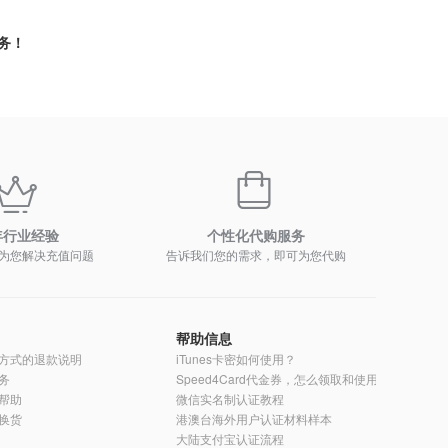
务！
年行业经验
个性化代购服务
为您解决充值问题
告诉我们您的需求，即可为您代购
帮助信息
方式的退款说明
iTunes卡密如何使用？
务
Speed4Card代金券，怎么领取和使用？
帮助
微信实名制认证教程
换货
港澳台海外用户认证材料样本
大陆支付宝认证流程