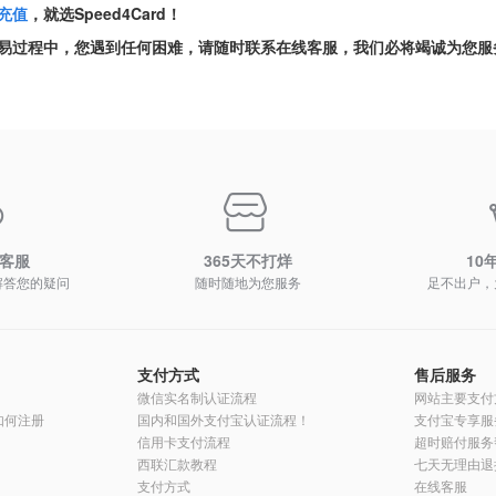
充值
，就选Speed4Card！
易过程中，您遇到任何困难，请随时联系在线客服，我们必将竭诚为您服
时客服
365天不打烊
10
解答您的疑问
随时随地为您服务
足不出户，
支付方式
售后服务
微信实名制认证流程
网站主要支付
员如何注册
国内和国外支付宝认证流程！
支付宝专享服
信用卡支付流程
超时赔付服务
西联汇款教程
七天无理由退
支付方式
在线客服