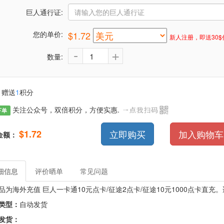
巨人通行证:
您的单价:
$1.72
新人注册，即送30$
-
+
数量:
赠送
1
积分
关注公众号，双倍积分，方便实惠.
下单
$1.72
立即购买
加入购物车
金额：
细信息
评价晒单
常见问题
品为海外充值 巨人一卡通10元点卡/征途2点卡/征途10元1000点卡直充
类型：
自动发货
发货：