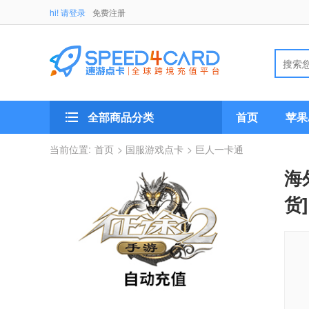
hi! 请登录
免费注册
全部商品分类
首页
苹果A
当前位置:
首页
> 国服游戏点卡
> 巨人一卡通
海
货]