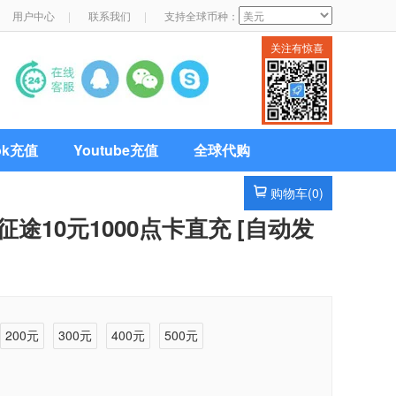
用户中心
|
联系我们
|
支持全球币种：
关注有惊喜
Tok充值
Youtube充值
全球代购
购物车(
0
)
途10元1000点卡直充 [自动发
200元
300元
400元
500元