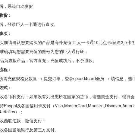
后，系统自动发货
收货：
后，登录巨人一卡通进行查收。
事项：
 购买前请确认您要购买的产品是海外充值 巨人一卡通10元点卡/征途2点卡/征
 请准确填写您需要充值的账号为您的巨人通行证；
 产品为虚拟产品，官方直充，充值成功后，不予退款。
流程：
所需充值规格及数量 → 提交订单，登录speed4card会员 → 填信息
方式：
 接收各币种支付；如果没有列出您所在国家的货币，请选美金支付，银行
持Paypal及各国信用卡支付（Visa,MasterCard,Maestro,Discover,American Ex
4 étoiles）；
 接收西联汇款，微信支付；
 接收各国当地银行及第三方支付。