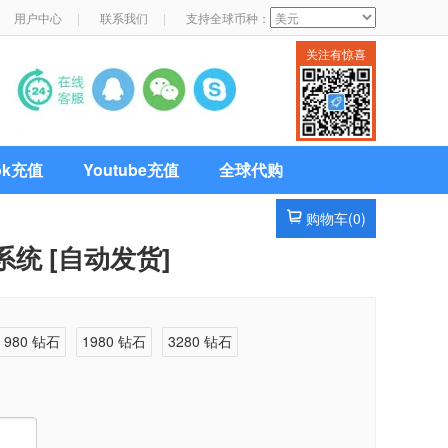
用户中心
|
联系我们
|
支持全球币种：
关注有惊喜
Tok充值
Youtube充值
全球代购
购物车(
0
)
统 [自动发货]
980 钻石
1980 钻石
3280 钻石