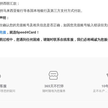
 支持西联汇款；
 支持马来西亚银行等各国本地银行及第三方支付方式付款。
声明：
次确认您的充值账号及相关信息是否正确，如因您充值账号输入错误但充
充值
，就选Speed4Card！
易过程中，您遇到任何困难，请随时联系在线客服，我们必将竭诚为您服
时客服
365天不打烊
10
解答您的疑问
随时随地为您服务
足不出户，