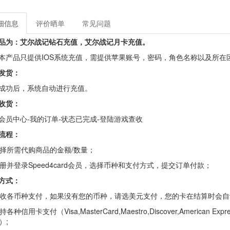
细信息
评价晒单
常见问题
品为：艾尔战记钻石充值，艾尔战记月卡充值。
本产品只提供IOS系统充值，需提供苹果账号，密码，角色名称以及所在
发货：
成功后，系统自动进行充值。
收货：
会员中心-我的订单-状态已完成-登陆游戏查收
流程：
 选择所需代购商品的金额/数量；
 注册并登录Speed4card会员，选择币种和支付方式，提交订单付款；
方式：
 接收各币种支付，如果没有您的币种，请选美元支付，您的卡在结算时会
持各种信用卡支付（Visa,MasterCard,Maestro,Discover,American Express,JC
s）;