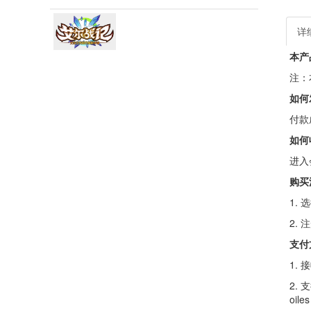
详
本产
注：
如何
付款
如何
进入
购买
1.
2.
支付
1.
2. 支
oile