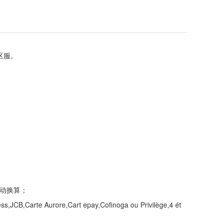
区服。
自动换算；
B,Carte Aurore,Cart epay,Cofinoga ou Privilège,4 ét