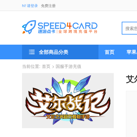
hi! 请登录
免费注册
全部商品分类
首页
苹果A
当前位置:
首页
> 国服手游充值
艾