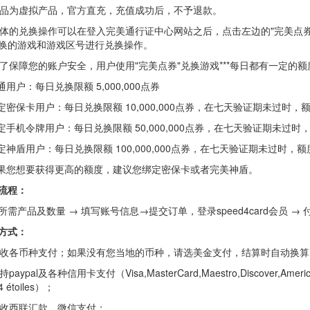
 产品为虚拟产品，官方直充，充值成功后，不予退款。
 具体的兑换操作可以在登入完美通行证中心网站之后，点击左边的"完美点
换的游戏和游戏区号进行兑换操作。
 为了保障您的账户安全，用户使用"完美点券"兑换游戏***每日都有一定的
用户：每日兑换限额 5,000,000点券
密保卡用户：每日兑换限额 10,000,000点券，在七天验证期未过时，
手机令牌用户：每日兑换限额 50,000,000点券，在七天验证期未过时
神盾用户：每日兑换限额 100,000,000点券，在七天验证期未过时，
您想要获得更高的额度，建议您绑定密保卡或者完美神盾。
流程：
所需产品及数量 → 填写账号信息→提交订单，登录speed4card会员 
方式：
 接收各币种支付；如果没有您当地的币种，请选美金支付，结算时自动换算
持paypal及各种信用卡支付（Visa,MasterCard,Maestro,Discover,American Exp
4 étoiles）；
 接收西联汇款，微信支付；