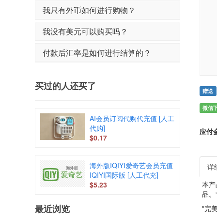
我只有外币如何进行购物？
我没有美元可以购买吗？
付款后汇率是如何进行结算的？
买过的人还买了
赠送
微信
AI会员订阅代购代充值 [人工
代购]
应付
$0.17
海外版IQIYI爱奇艺会员充值
详
IQIYI国际版 [人工代充]
本产
$5.23
品。
最近浏览
"完