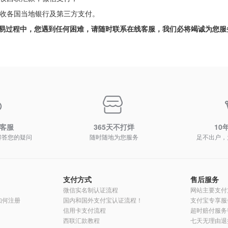
 接收各国当地银行及第三方支付。
易过程中，您遇到任何困难，请随时联系在线客服，我们必将竭诚为您服
时客服
365天不打烊
10
解答您的疑问
随时随地为您服务
足不出户，
支付方式
售后服务
微信实名制认证流程
网站主要支付
员如何注册
国内和国外支付宝认证流程！
支付宝专享服
信用卡支付流程
超时赔付服务
西联汇款教程
七天无理由退