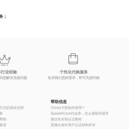
务；
年行业经验
个性化代购服务
为您解决充值问题
告诉我们您的需求，即可为您代购
帮助信息
方式的退款说明
iTunes卡密如何使用？
务
Speed4Card代金券，怎么领取和使用？
帮助
微信实名制认证教程
换货
港澳台海外用户认证材料样本