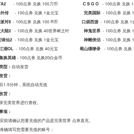
TA2
- 100点券 兑换 100刀币
C S G O
- 100点券
林外传
- 100点券 兑换 1金元宝
完美国际
- 100点
派对Ⅱ
- 100点券 兑换 100 R币
口袋西游
- 100点券 
大陆2
- 100点券 兑换 40世界树之叶
神鬼世界
- 100点券
诛仙2
- 100点券 兑换 1金元宝
神雕侠侣
- 100点券 
江湖OL
- 100点券 兑换 40元宝
蜀山缥缈录
- 100点券
X集换英雄
- 100点券 兑换20白金币
类型：
自动发货
发货：
后1-5分钟，系统自动充值
收货：
录完美世界进行查收。
事项：
 购买前请确认您要充值的产品是完美世界 点券直充。
 请准确填写您需要充值的账号；