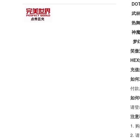
DO
武
热舞
神魔
梦幻
笑傲
HE
充值
如何
付款
如何
请登
注意
1.
2.