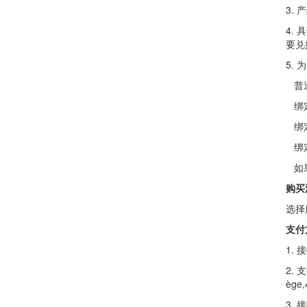
3.
4.
要兑
5.
普通
绑定
绑定
绑定
如果
购买
选择
支付
1.
2. 支
ège,
3.