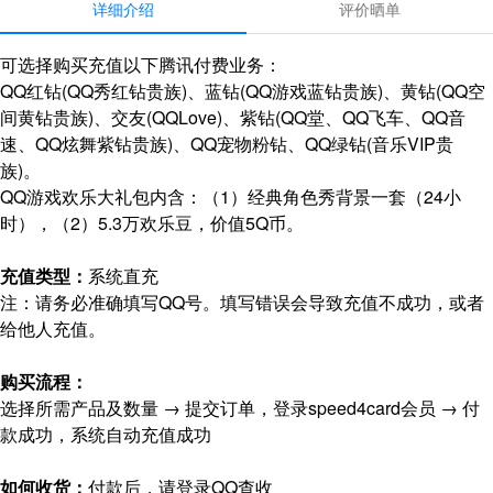
详细介绍
评价晒单
可选择购买充值以下腾讯付费业务：
QQ红钻(QQ秀红钻贵族)、蓝钻(QQ游戏蓝钻贵族)、黄钻(QQ空
间黄钻贵族)、交友(QQLove)、紫钻(QQ堂、QQ飞车、QQ音
速、QQ炫舞紫钻贵族)、QQ宠物粉钻、QQ绿钻(音乐VIP贵
族)。
QQ游戏欢乐大礼包内含：（1）经典角色秀背景一套（24小
时），（2）5.3万欢乐豆，价值5Q币。
充值类型：
系统直充
注：请务必准确填写QQ号。填写错误会导致充值不成功，或者
给他人充值。
购买流程：
选择所需产品及数量 → 提交订单，登录speed4card会员 → 付
款成功，系统自动充值成功
如何收货：
付款后，请登录QQ查收