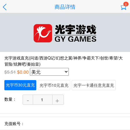
0
商品详情
光宇游戏直充(问道/西游Q记/幻想之翼/神界/争霸天下/创世/希望/大
冒险/炫舞吧/秦始皇)
$5.51
$0.00
光宇币30元直充
光宇币10元直充
光宇一卡通任意充直充
-
+
数量：
充值账号：